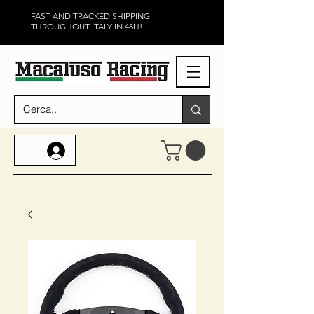
FAST AND TRACKED SHIPPING
THROUGHOUT ITALY IN 48H!