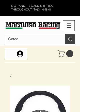
FAST AND TRACKED SHIPPING
THROUGHOUT ITALY IN 48H!