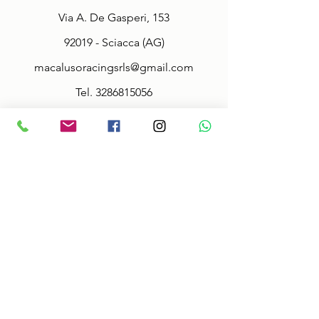
Via A. De Gasperi, 153
92019 - Sciacca (AG)
macalusoracingsrls@gmail.com
Tel.
3286815056
Fax.
092527942
Policy
Terms & Conditions
Size information
Shipping in 2-3 days