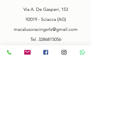
Via A. De Gasperi, 153
92019 - Sciacca (AG)
macalusoracingsrls@gmail.com
Tel.
3286815056
Fax.
092527942
Policy
Terms & Conditions
Size information