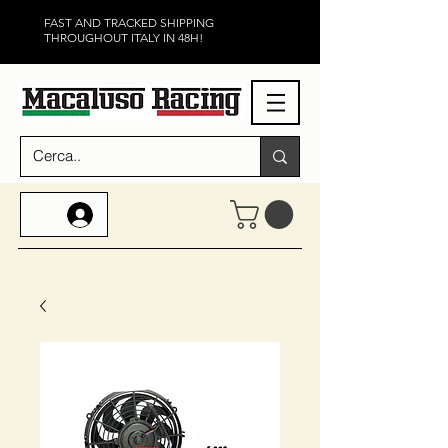
FAST AND TRACKED SHIPPING
THROUGHOUT ITALY IN 48H!