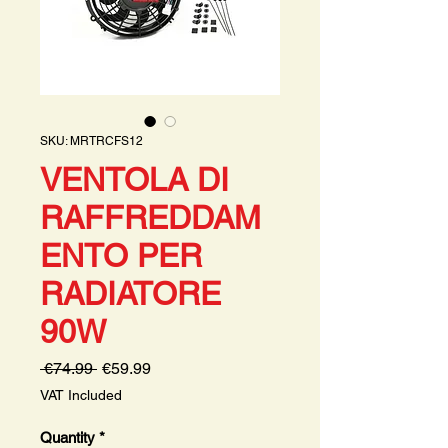
SKU: MRTRCFS12
VENTOLA DI
RAFFREDDAM
ENTO PER
RADIATORE
90W
Regular
Sale
 €74.99 
€59.99
Price
Price
VAT Included
Quantity
*