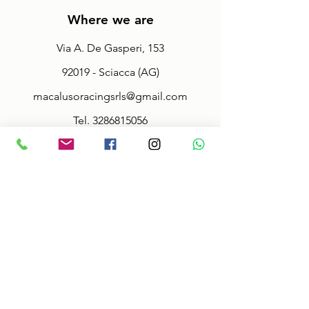
Where we are
Via A. De Gasperi, 153
92019 - Sciacca (AG)
macalusoracingsrls@gmail.com
Tel.
3286815056
Fax.
092527942
Policy
Terms & Conditions
Size information