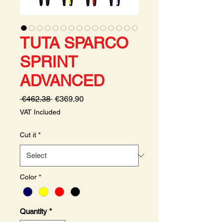
TUTA SPARCO
SPRINT
ADVANCED
Regular
Sale
 €462.38 
€369.90
Price
Price
VAT Included
Cut it
*
Color
*
Quantity
*