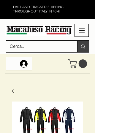
FAST AND TRACKED SHIPPING
THROUGHOUT ITALY IN 48H!