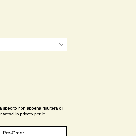
le
ce
à spedito non appena risulterà di
tattaci in privato per le
Pre-Order