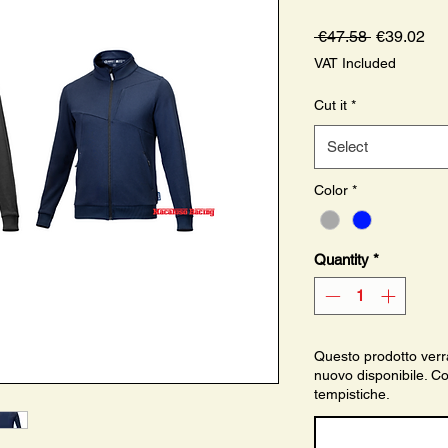
Regular
Sa
 €47.58 
€39.02
Price
Pri
VAT Included
Cut it
*
Select
Color
*
Quantity
*
Questo prodotto verr
nuovo disponibile. Con
tempistiche.