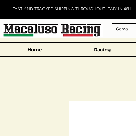
FAST AND TRACKED SHIPPING THROUGHOUT ITALY IN 48H!
Home
Racing