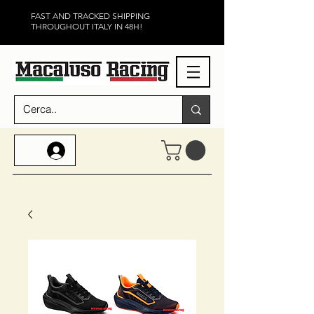
FAST AND TRACKED SHIPPING
THROUGHOUT ITALY IN 48H!