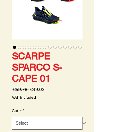
SCARPE
SPARCO S-
CAPE 01
Regular
Sale
 €59.78 
€49.02
Price
Price
VAT Included
Cut it
*