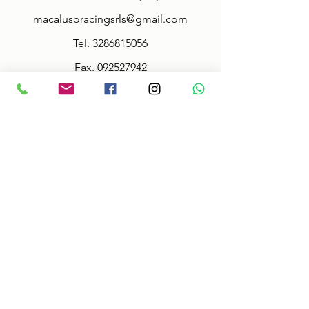
macalusoracingsrls@gmail.com
Tel.
3286815056
Fax.
092527942
Policy
Terms & Conditions
Size information
Shipping in 2-3 days