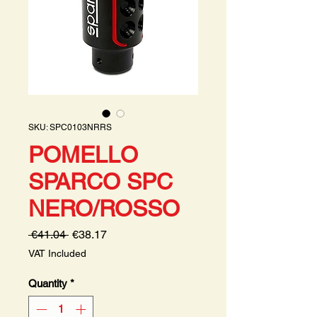
SKU: SPC0103NRRS
POMELLO
SPARCO SPC
NERO/ROSSO
Regular
Sale
 €41.04 
€38.17
Price
Price
VAT Included
Quantity
*