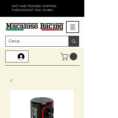
FAST AND TRACKED SHIPPING
THROUGHOUT ITALY IN 48H!