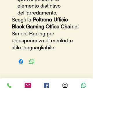
elemento distintivo
dell’arredamento.
Scegli la
Poltrona Ufficio
Black Gaming Office Chair
di
Simoni Racing per
un’esperienza di comfort e
stile ineguagliabile.
Where we are
Via A. De Gasperi, 153
92019 - Sciacca (AG)
macalusoracingsrls@gmail.com