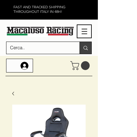
FAST AND TRACKED SHIPPING
THROUGHOUT ITALY IN 48H!