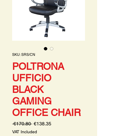
SKU: SRS/CN
POLTRONA
UFFICIO
BLACK
GAMING
OFFICE CHAIR
Regular
Sale
 €170.80 
€138.35
Price
Price
VAT Included