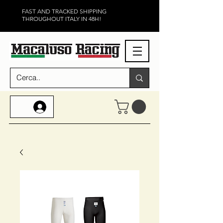
FAST AND TRACKED SHIPPING
THROUGHOUT ITALY IN 48H!