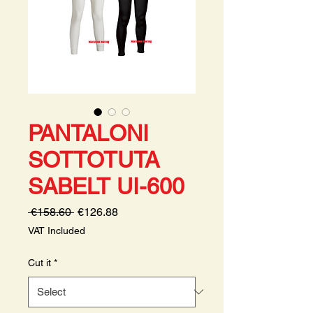
PANTALONI
SOTTOTUTA
SABELT UI-600
Regular
Sale
 €158.60 
€126.88
Price
Price
VAT Included
Cut it
*