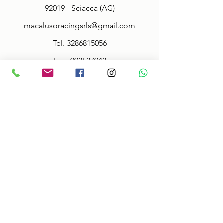
92019 - Sciacca (AG)
macalusoracingsrls@gmail.com
Tel.
3286815056
Fax.
092527942
Policy
Terms & Conditions
Size information
Shipping in 2-3 days