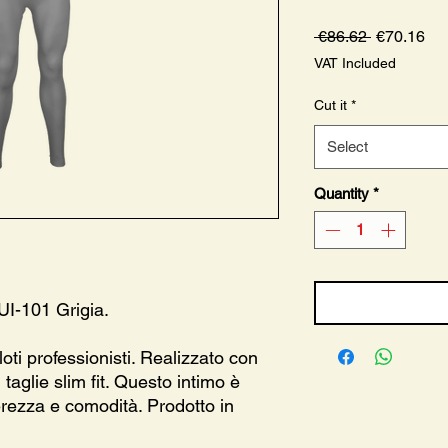
Regular
Sa
 €86.62 
€70.16
Price
Pri
VAT Included
Cut it
*
Select
Quantity
*
UI-101 Grigia.
oti professionisti. Realizzato con
taglie slim fit. Questo intimo è
rezza e comodità. Prodotto in