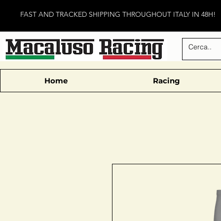
FAST AND TRACKED SHIPPING THROUGHOUT ITALY IN 48H!
Home
Racing