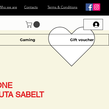
Who we are
Contacts
Terms & Conditions
Gaming
Gift voucher
ONE
UTA SABELT