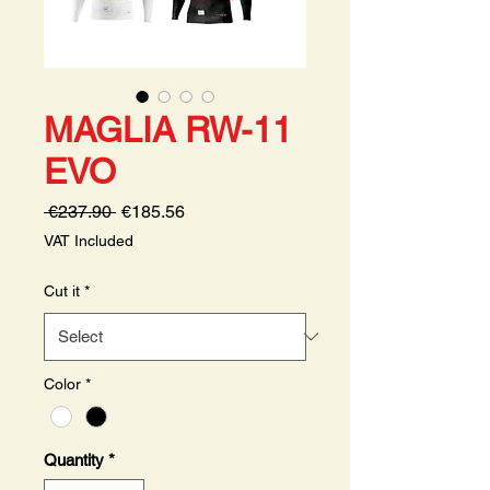
MAGLIA RW-11
EVO
Regular
Sale
 €237.90 
€185.56
Price
Price
VAT Included
Cut it
*
Color
*
Quantity
*