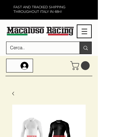
FAST AND TRACKED SHIPPING
THROUGHOUT ITALY IN 48H!