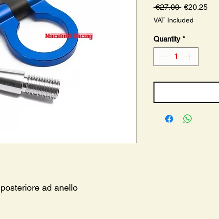
Regular
Sa
 €27.00 
€20.25
Price
Pri
VAT Included
Quantity
*
 posteriore ad anello