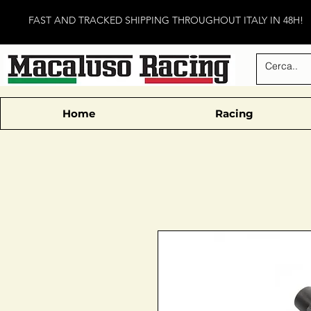
FAST AND TRACKED SHIPPING THROUGHOUT ITALY IN 48H!
Home
Racing