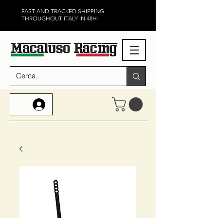
FAST AND TRACKED SHIPPING
THROUGHOUT ITALY IN 48H!