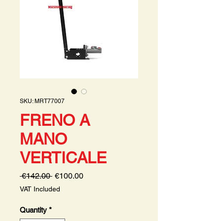
SKU: MRT77007
FRENO A
MANO
VERTICALE
Regular
Sale
 €142.00 
€100.00
Price
Price
VAT Included
Quantity
*