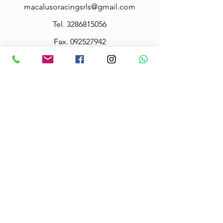
macalusoracingsrls@gmail.com
Tel.
3286815056
Fax.
092527942
Policy
Terms & Conditions
Size information
Shipping in 2-3 days