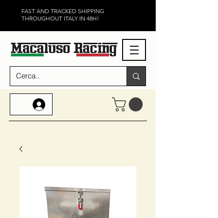
FAST AND TRACKED SHIPPING
THROUGHOUT ITALY IN 48H!