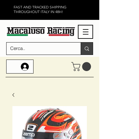
FAST AND TRACKED SHIPPING
THROUGHOUT ITALY IN 48H!