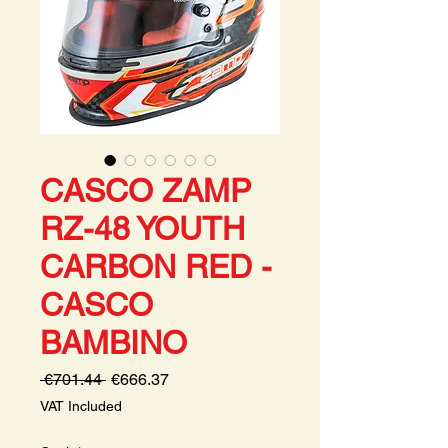
CASCO ZAMP
RZ-48 YOUTH
CARBON RED -
CASCO
BAMBINO
Regular
Sale
 €701.44 
€666.37
Price
Price
VAT Included