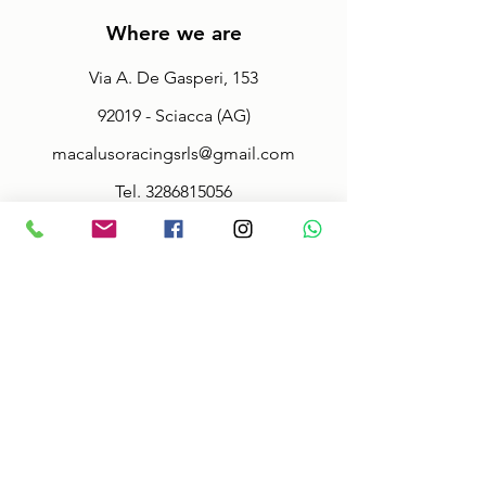
Where we are
Via A. De Gasperi, 153
92019 - Sciacca (AG)
macalusoracingsrls@gmail.com
Tel.
3286815056
Fax.
092527942
Policy
Terms & Conditions
Size information