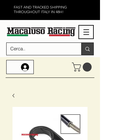
FAST AND TRACKED SHIPPING
THROUGHOUT ITALY IN 48H!