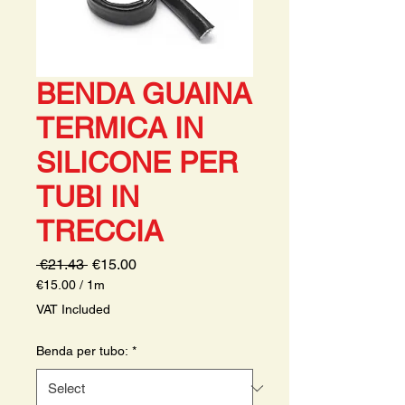
BENDA GUAINA
TERMICA IN
SILICONE PER
TUBI IN
TRECCIA
Regular
Sale
 €21.43 
€15.00
Price
Price
€15.00
/
1m
€15.00
VAT Included
per
1
Benda per tubo:
*
Meter